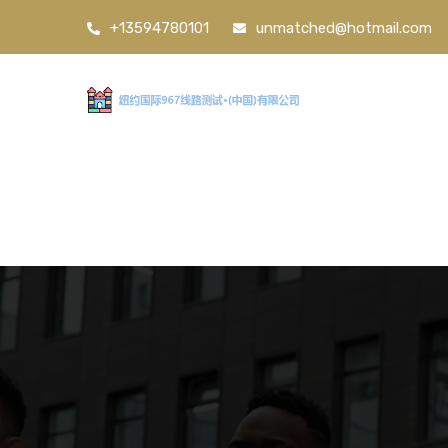
+13594780101
unmatched@hotmail.com