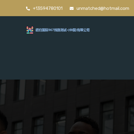
+13594780101
unmatched@hotmail.com