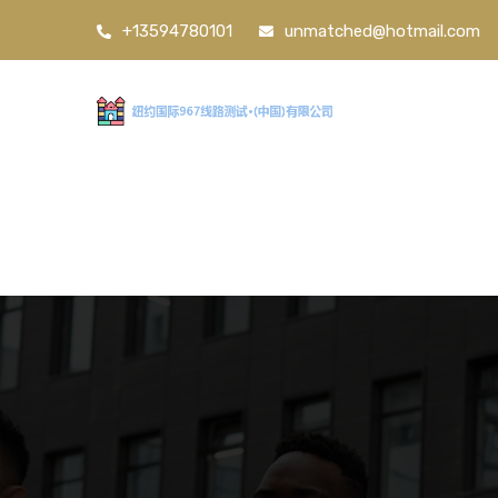
+13594780101
unmatched@hotmail.com